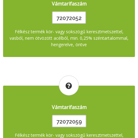
Vámtarifaszám
72072052
Félkész termék kör- vagy sokszögű keresztmetszettel,
vasból, nem ötvözött acélból, min. 0,25% széntartalommal,
hengerelve, öntve
Vámtarifaszám
72072059
Félkész termék kör- vagy sokszögű keresztmetszettel,