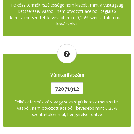
Félkész termék /szélessége nem kisebb, mint a vastagság
kétszerese/ vasból, nem ötvözött acélból, téglalap
keresztmetszettel, kevesebb mint 0,25% széntartalommal,
kovácsolva
Vámtarifaszám
72071912
Félkész termék kör- vagy sokszögű keresztmetszettel,
vasból, nem ötvözött acélból, kevesebb mint 0,25%
széntartalommal, hengerelve, öntve