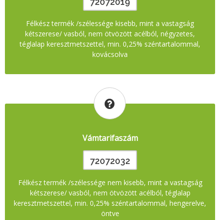
72072019
Félkész termék /szélessége kisebb, mint a vastagság
kétszerese/ vasból, nem ötvözött acélból, négyzetes,
téglalap keresztmetszettel, min. 0,25% széntartalommal,
kovácsolva
Vámtarifaszám
72072032
Félkész termék /szélessége nem kisebb, mint a vastagság
kétszerese/ vasból, nem ötvözött acélból, téglalap
keresztmetszettel, min. 0,25% széntartalommal, hengerelve,
öntve