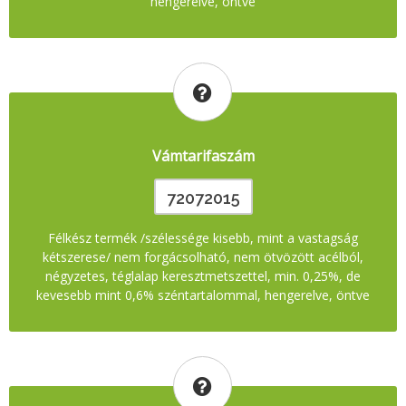
hengerelve, öntve
Vámtarifaszám
72072015
Félkész termék /szélessége kisebb, mint a vastagság
kétszerese/ nem forgácsolható, nem ötvözött acélból,
négyzetes, téglalap keresztmetszettel, min. 0,25%, de
kevesebb mint 0,6% széntartalommal, hengerelve, öntve