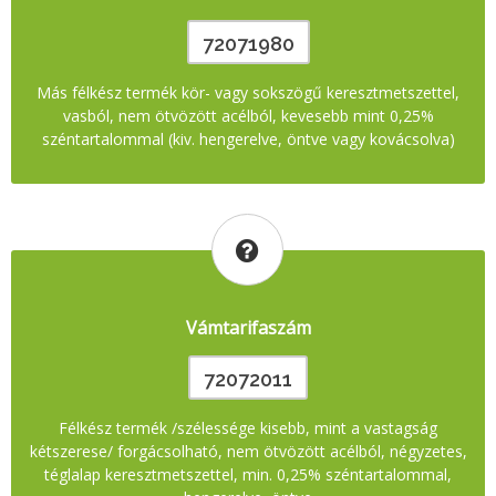
72071980
Más félkész termék kör- vagy sokszögű keresztmetszettel,
vasból, nem ötvözött acélból, kevesebb mint 0,25%
széntartalommal (kiv. hengerelve, öntve vagy kovácsolva)
Vámtarifaszám
72072011
Félkész termék /szélessége kisebb, mint a vastagság
kétszerese/ forgácsolható, nem ötvözött acélból, négyzetes,
téglalap keresztmetszettel, min. 0,25% széntartalommal,