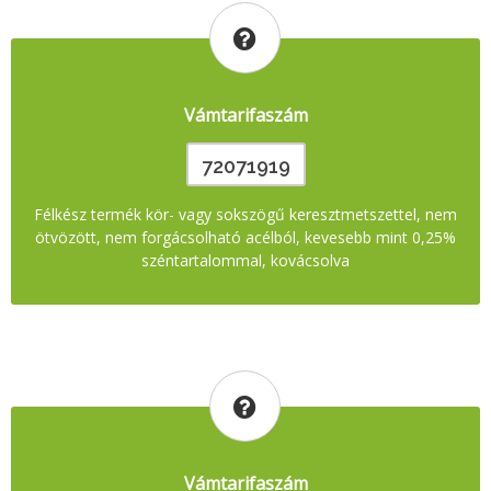
Vámtarifaszám
72071919
Félkész termék kör- vagy sokszögű keresztmetszettel, nem
ötvözött, nem forgácsolható acélból, kevesebb mint 0,25%
széntartalommal, kovácsolva
Vámtarifaszám