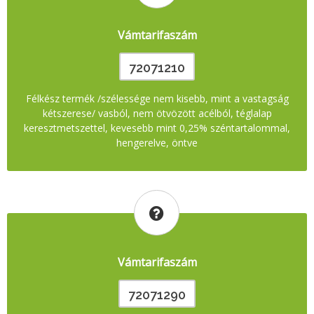
Vámtarifaszám
72071210
Félkész termék /szélessége nem kisebb, mint a vastagság
kétszerese/ vasból, nem ötvözött acélból, téglalap
keresztmetszettel, kevesebb mint 0,25% széntartalommal,
hengerelve, öntve
Vámtarifaszám
72071290