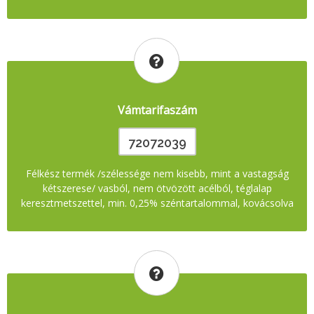
Vámtarifaszám
72072039
Félkész termék /szélessége nem kisebb, mint a vastagság
kétszerese/ vasból, nem ötvözött acélból, téglalap
keresztmetszettel, min. 0,25% széntartalommal, kovácsolva