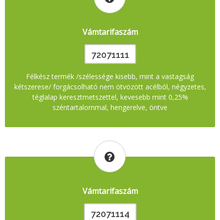
Vámtarifaszám
72071111
Félkész termék /szélessége kisebb, mint a vastagság
kétszerese/ forgácsolható nem ötvözött acélból, négyzetes,
téglalap keresztmetszettel, kevesebb mint 0,25%
széntartalommal, hengerelve, öntve
Vámtarifaszám
72071114