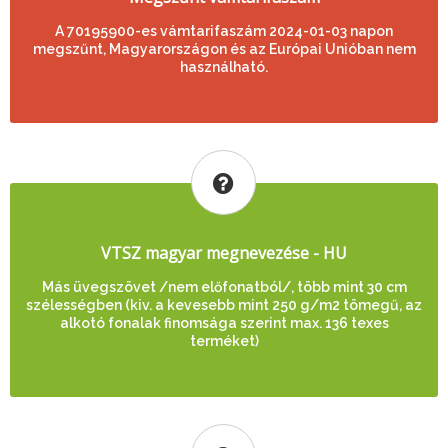
A 70195900-es vámtarifaszám 2024-01-03 napon
megszűnt, Magyarországon és az Európai Unióban nem
használható.
VTSZ magyar megnevezése - HU
Más üvegszövet /nem előfonatból/, több mint 30 cm
szélességben (kiv. a kevesebb mint 250 g/m2 tömegű, az
alkotó fonalak finomsága szerint max. 136 texes
terméket)