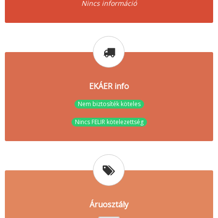
Nincs információ
EKÁER info
Nem biztosíték köteles
Nincs FELIR kötelezettség
Áruosztály