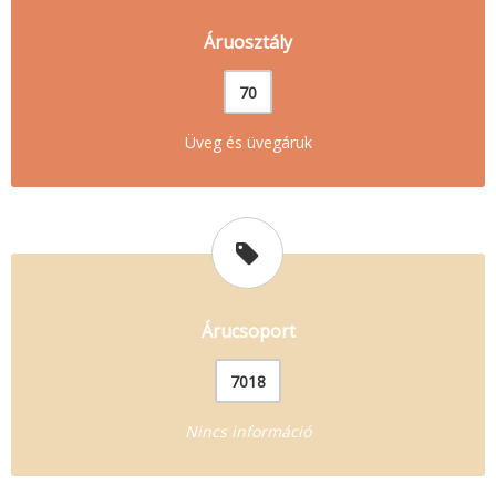
Áruosztály
70
Üveg és üvegáruk
Árucsoport
7018
Nincs információ