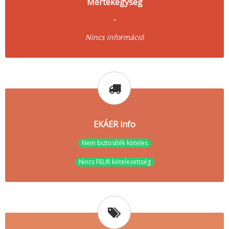
Mértékegység
-
Nincs információ
EKÁER info
Nem biztosíték köteles
Nincs FELIR kötelezettség