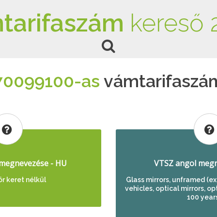
tarifaszám
kereső 
70099100-as
vámtarifaszá
megnevezése - HU
VTSZ angol megn
r keret nélkül
Glass mirrors, unframed (exc
vehicles, optical mirrors, op
100 years