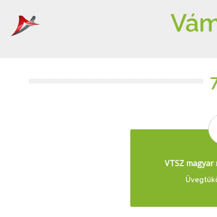
Vám
VTSZ magyar 
Üvegtükö