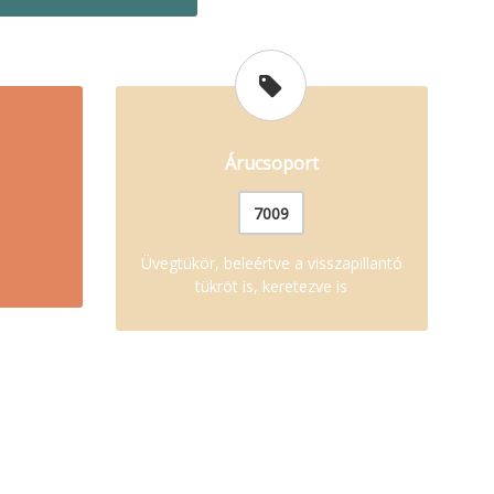
Árucsoport
7009
Üvegtükör, beleértve a visszapillantó
tükröt is, keretezve is