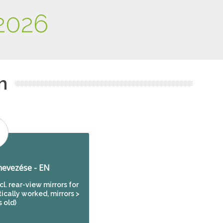
2026
m
evezése - EN
l. rear-view mirrors for
tically worked, mirrors >
 old)