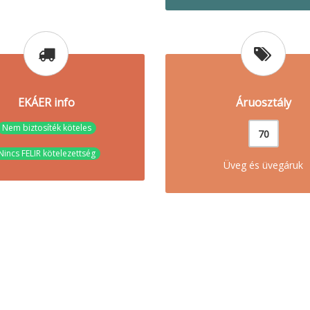
EKÁER info
Áruosztály
Nem biztosíték köteles
70
Nincs FELIR kötelezettség
Üveg és üvegáruk