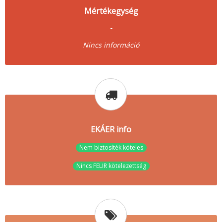
Mértékegység
-
Nincs információ
EKÁER info
Nem biztosíték köteles
Nincs FELIR kötelezettség