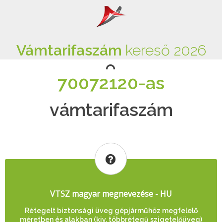
Vámtarifaszám
kereső 2026
70072120-as
vámtarifaszám
VTSZ magyar megnevezése - HU
Rétegelt biztonsági üveg gépjárműhöz megfelelő
méretben és alakban (kiv. többrétegű szigetelőüveg)