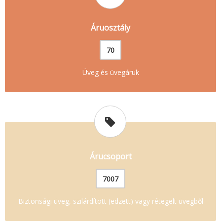
Áruosztály
70
Üveg és üvegáruk
Árucsoport
7007
Biztonsági üveg, szilárdított (edzett) vagy rétegelt üvegből