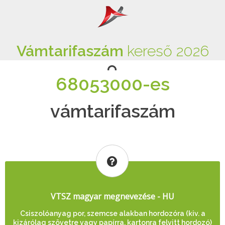
Vámtarifaszám
kereső 2026
68053000-es
vámtarifaszám
VTSZ magyar megnevezése - HU
Csiszolóanyag por, szemcse alakban hordozóra (kiv. a
kizárólag szövetre vagy papírra, kartonra felvitt hordozó)