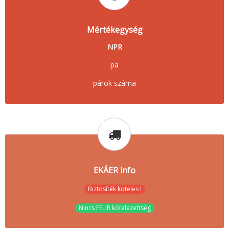
Mértékegység
NPR
pa
párok száma
EKÁER info
Biztosíték köteles !
Nincs FELIR kötelezettség