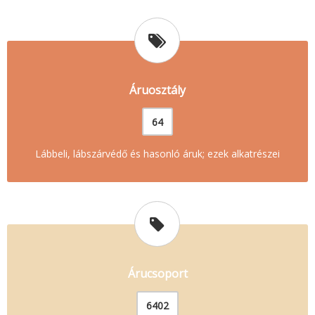
Áruosztály
64
Lábbeli, lábszárvédő és hasonló áruk; ezek alkatrészei
Árucsoport
6402