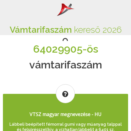
Vámtarifaszám
kereső 2026
64029905-ös
vámtarifaszám
VTSZ magyar megnevezése - HU
Lábbeli beépített fémorral gumi vagy műanyag talppal
és felsőrésszel(kiv. a vízhatlan lábbelit a 6401 sz.