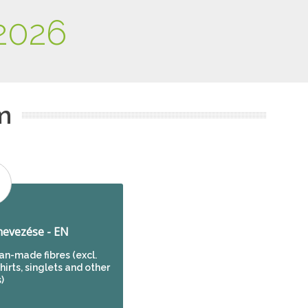
2026
m
evezése - EN
man-made fibres (excl.
hirts, singlets and other
)