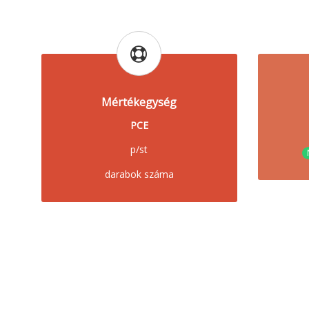
Mértékegység
PCE
p/st
darabok száma