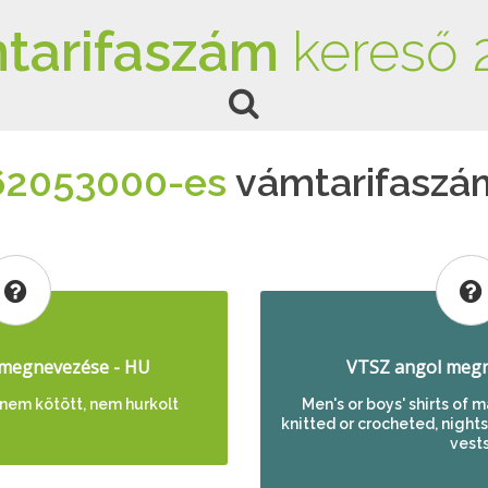
tarifaszám
kereső 
62053000-es
vámtarifaszá
megnevezése - HU
VTSZ angol megn
 nem kötött, nem hurkolt
Men's or boys' shirts of 
knitted or crocheted, nights
vests