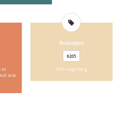
Árucsoport
6205
k és
Férfi- vagy fiúing
kolt áruk