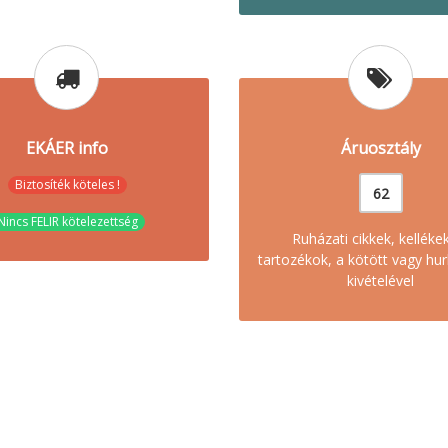
EKÁER info
Áruosztály
Biztosíték köteles !
62
Nincs FELIR kötelezettség
Ruházati cikkek, kelléke
tartozékok, a kötött vagy hur
kivételével