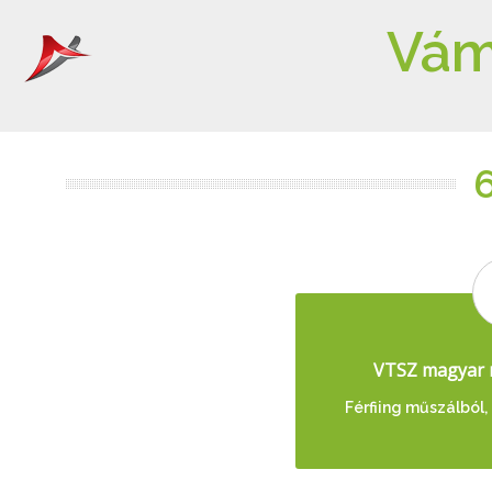
Vám
VTSZ magyar 
Férfiing műszálból,