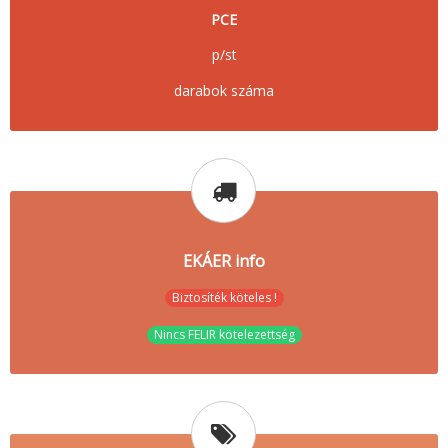
PCE
p/st
darabok száma
EKÁER info
Biztosíték köteles !
Nincs FELIR kötelezettség