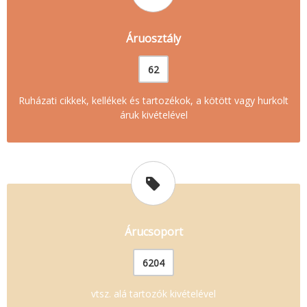
Áruosztály
62
Ruházati cikkek, kellékek és tartozékok, a kötött vagy hurkolt
áruk kivételével
Árucsoport
6204
vtsz. alá tartozók kivételével