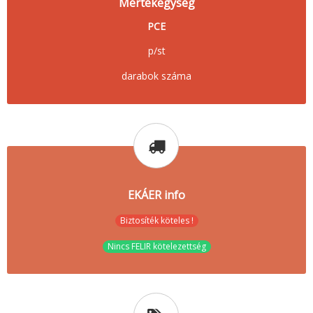
Mértékegység
PCE
p/st
darabok száma
EKÁER info
Biztosíték köteles !
Nincs FELIR kötelezettség