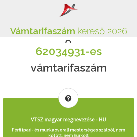
Vámtarifaszám
kereső 2026
62034931-es
vámtarifaszám
VTSZ magyar megnevezése - HU
Férfi ipari- és munkaoverall mesterséges szálból, nem
kötött, nem hurkolt