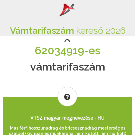
Vámtarifaszám
kereső 2026
62034919-es
vámtarifaszám
VTSZ magyar megnevezése - HU
Más férfi hosszúnadrág és bricsesznadrág mesterséges
szálból (kiv. ipari és munkaruha, nem kötött, nem hurkolt)