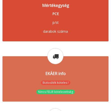
Mértékegység
PCE
p/st
darabok száma
EKÁER info
Biztosíték köteles !
Nincs FELIR kötelezettség