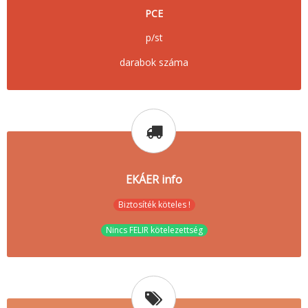
PCE
p/st
darabok száma
EKÁER info
Biztosíték köteles !
Nincs FELIR kötelezettség