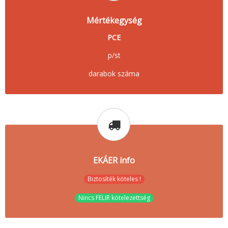
Mértékegység
PCE
p/st
darabok száma
EKÁER info
Biztosíték köteles !
Nincs FELIR kötelezettség