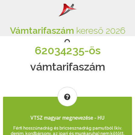
Vámtarifaszám
kereső 2026
62034235-ös
vámtarifaszám
VTSZ magyar megnevezése - HU
Férfi hosszúnadrág és bricsesznadrág pamutból (kiv.
denim, kordbársony, az ipari és munkaruha) nem kötött,