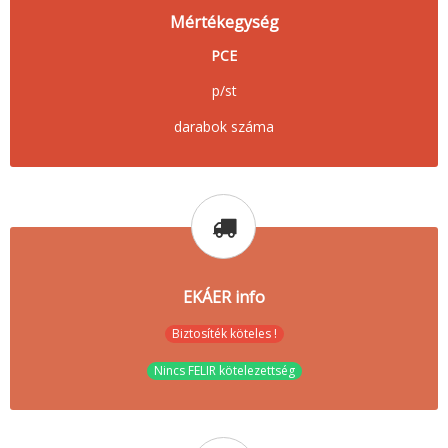
Mértékegység
PCE
p/st
darabok száma
EKÁER info
Biztosíték köteles !
Nincs FELIR kötelezettség