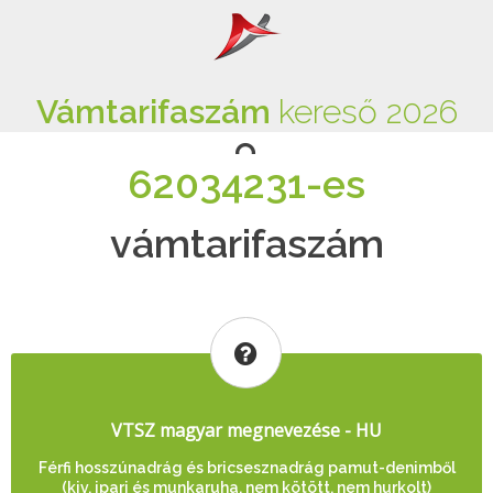
Vámtarifaszám
kereső 2026
62034231-es
vámtarifaszám
VTSZ magyar megnevezése - HU
Férfi hosszúnadrág és bricsesznadrág pamut-denimből
(kiv. ipari és munkaruha, nem kötött, nem hurkolt)