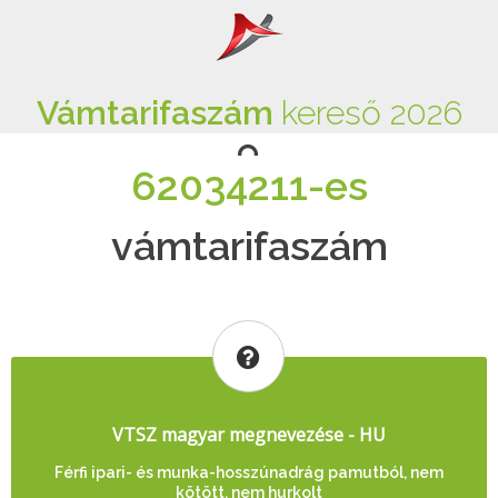
Vámtarifaszám
kereső 2026
62034211-es
vámtarifaszám
VTSZ magyar megnevezése - HU
Férfi ipari- és munka-hosszúnadrág pamutból, nem
kötött, nem hurkolt