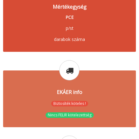
Mértékegység
PCE
p/st
darabok száma
EKÁER info
Biztosíték köteles !
Nincs FELIR kötelezettség