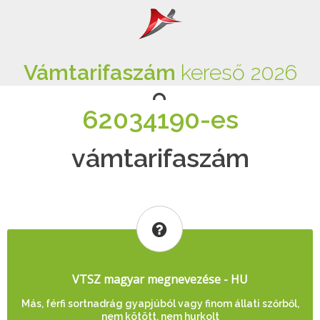
Vámtarifaszám
kereső 2026
62034190-es
vámtarifaszám
VTSZ magyar megnevezése - HU
Más, férfi sortnadrág gyapjúból vagy finom állati szőrből,
nem kötött, nem hurkolt