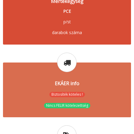
Mértékegység
PCE
p/st
darabok száma
EKÁER info
Biztosíték köteles !
Nincs FELIR kötelezettség