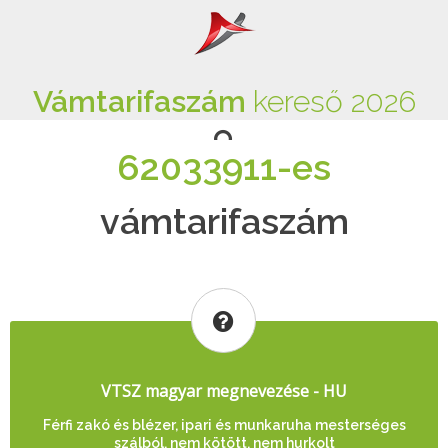
Vámtarifaszám
kereső 2026
62033911-es
vámtarifaszám
VTSZ magyar megnevezése - HU
Férfi zakó és blézer, ipari és munkaruha mesterséges
szálból, nem kötött, nem hurkolt