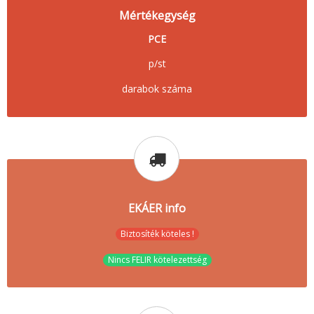
Mértékegység
PCE
p/st
darabok száma
EKÁER info
Biztosíték köteles !
Nincs FELIR kötelezettség