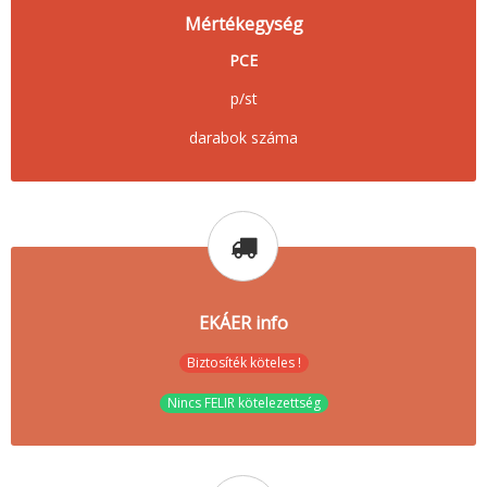
Mértékegység
PCE
p/st
darabok száma
EKÁER info
Biztosíték köteles !
Nincs FELIR kötelezettség