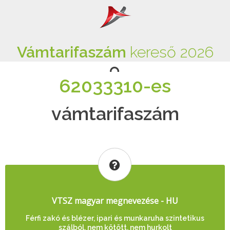
Vámtarifaszám
kereső 2026
62033310-es
vámtarifaszám
VTSZ magyar megnevezése - HU
Férfi zakó és blézer, ipari és munkaruha szintetikus
szálból, nem kötött, nem hurkolt