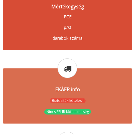
Mértékegység
PCE
p/st
darabok száma
EKÁER info
Biztosíték köteles !
Nincs FELIR kötelezettség