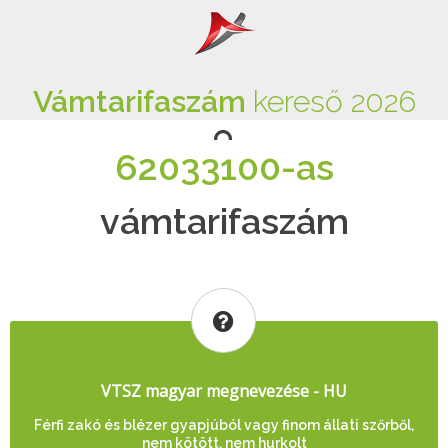
Vámtarifaszám
kereső 2026
62033100-as
vámtarifaszám
VTSZ magyar megnevezése - HU
Férfi zakó és blézer gyapjúból vagy finom állati szőrből,
nem kötött, nem hurkolt