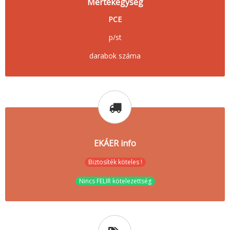
Mértékegység
PCE
p/st
darabok száma
EKÁER info
Biztosíték köteles !
Nincs FELIR kötelezettség