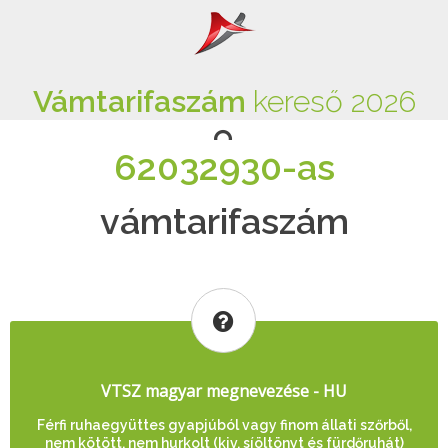
Vámtarifaszám
kereső 2026
62032930-as
vámtarifaszám
VTSZ magyar megnevezése - HU
Férfi ruhaegyüttes gyapjúból vagy finom állati szőrből,
nem kötött, nem hurkolt (kiv. síöltönyt és fürdőruhát)