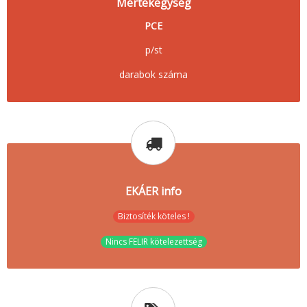
Mértékegység
PCE
p/st
darabok száma
EKÁER info
Biztosíték köteles !
Nincs FELIR kötelezettség