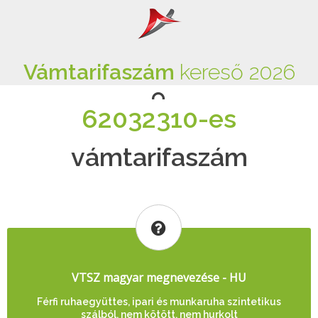
Vámtarifaszám
kereső 2026
62032310-es
vámtarifaszám
VTSZ magyar megnevezése - HU
Férfi ruhaegyüttes, ipari és munkaruha szintetikus
szálból, nem kötött, nem hurkolt