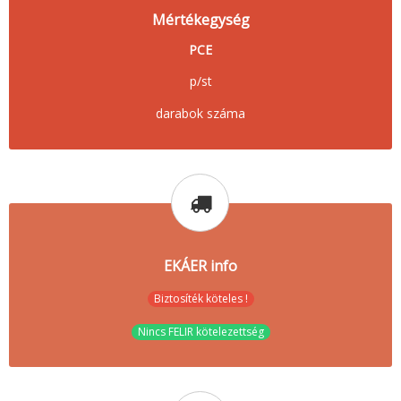
Mértékegység
PCE
p/st
darabok száma
EKÁER info
Biztosíték köteles !
Nincs FELIR kötelezettség