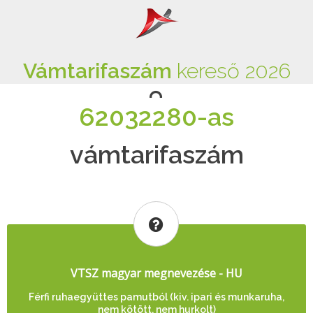
Vámtarifaszám
kereső 2026
62032280-as
vámtarifaszám
VTSZ magyar megnevezése - HU
Férfi ruhaegyüttes pamutból (kiv. ipari és munkaruha,
nem kötött, nem hurkolt)