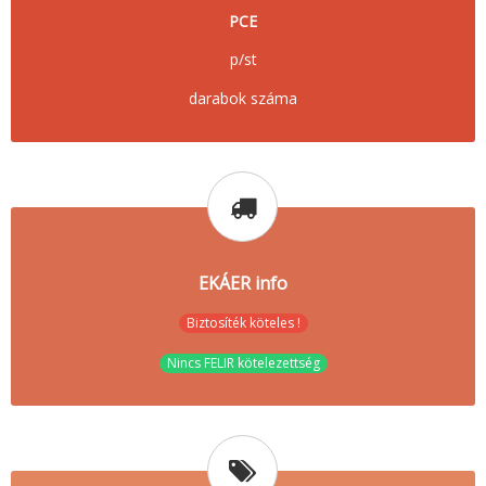
PCE
p/st
darabok száma
EKÁER info
Biztosíték köteles !
Nincs FELIR kötelezettség