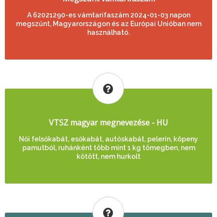
A 62021290-es vámtarifaszám 2024-01-03 napon
megszűnt, Magyarországon és az Európai Unióban nem
használható.
VTSZ magyar megnevezése - HU
Női felsőkabát, esőkabát, autóskabát, pelerin, köpeny
pamutból, ruhánként több mint 1 kg tömegben, nem
kötött, nem hurkolt