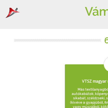
Vám
VTSZ magyar 
Más textilanyagból 
autókabátok, köpenye
síkabát, széldzseki, 
(kivéve a gyapjúból, fi
vagy műszálból, kötö