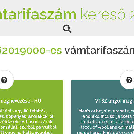
tarifaszám
kereső 
62019000-es
vámtarifaszá
megnevezése - HU
VTSZ angol megn
férfi vagy fiú felöltők,
Men's or boys' overcoats, c
k, köpenyek, anorákok, pl.
anoraks, incl. ski jackets
széldzseki és hasonló áruk
jackets and similar article
nom állati szőrből, pamutból
(excl. of wool, fine animal
tt vagy hurkolt anyagból,
made fibres, knitted or croc