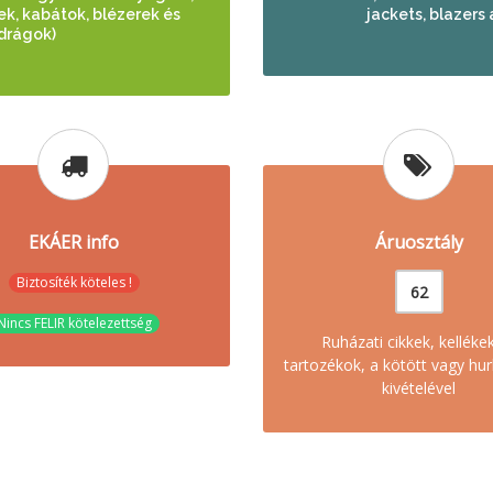
ek, kabátok, blézerek és
jackets, blazers 
drágok)
EKÁER info
Áruosztály
Biztosíték köteles !
62
Nincs FELIR kötelezettség
Ruházati cikkek, kelléke
tartozékok, a kötött vagy hur
kivételével