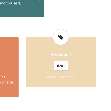
and trousers)
Árucsoport
6201
k és
Nincs információ
kolt áruk