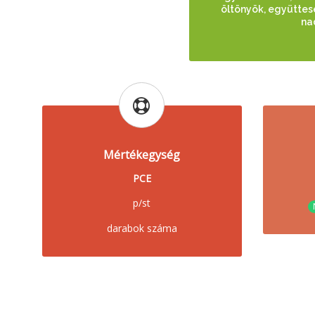
öltönyök, együttes
na
Mértékegység
PCE
p/st
darabok száma