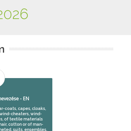
2026
m
evezése - EN
ar-coats, capes, cloaks,
, wind-cheaters, wind-
s, of textile materials
 hair, cotton or of man-
heted, suits, ensembles,