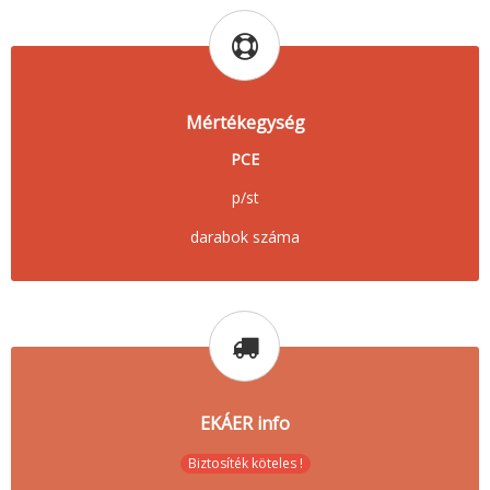
Mértékegység
PCE
p/st
darabok száma
EKÁER info
Biztosíték köteles !