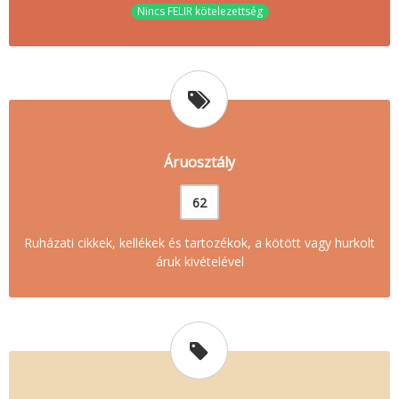
Nincs FELIR kötelezettség
Áruosztály
62
Ruházati cikkek, kellékek és tartozékok, a kötött vagy hurkolt
áruk kivételével