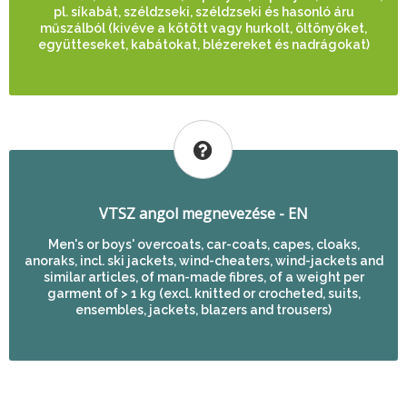
pl. síkabát, széldzseki, széldzseki és hasonló áru
műszálból (kivéve a kötött vagy hurkolt, öltönyöket,
együtteseket, kabátokat, blézereket és nadrágokat)
VTSZ angol megnevezése - EN
Men's or boys' overcoats, car-coats, capes, cloaks,
anoraks, incl. ski jackets, wind-cheaters, wind-jackets and
similar articles, of man-made fibres, of a weight per
garment of > 1 kg (excl. knitted or crocheted, suits,
ensembles, jackets, blazers and trousers)