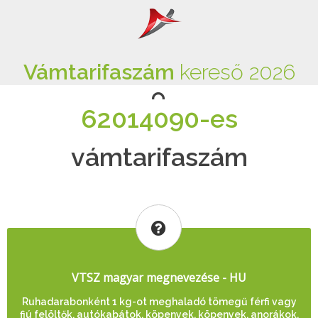
Vámtarifaszám
kereső 2026
62014090-es
vámtarifaszám
VTSZ magyar megnevezése - HU
Ruhadarabonként 1 kg-ot meghaladó tömegű férfi vagy
fiú felöltők, autókabátok, köpenyek, köpenyek, anorákok,