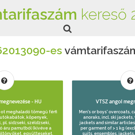
tarifaszám
kereső 
62013090-es
vámtarifaszá
megnevezése - HU
VTSZ angol megn
ot meghaladó tömegű férfi
Men's or boys' overcoats, c
 autókabátok, köpenyek,
anoraks, incl. ski jackets
pl. sídzseki, széldzseki,
jackets and similar articles
ló áru pamutból (kivéve a
per garment of > 1 kg (excl
 öltönyöket, együtteseket,
suits, ensembles, jackets,