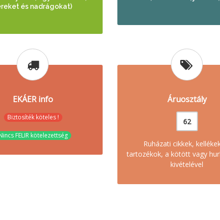
ereket és nadrágokat)
EKÁER info
Áruosztály
Biztosíték köteles !
62
Nincs FELIR kötelezettség
Ruházati cikkek, kelléke
tartozékok, a kötött vagy hur
kivételével