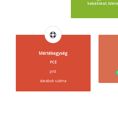
kabátokat, bléz
Mértékegység
PCE
p/st
darabok száma