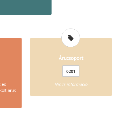
Árucsoport
6201
k és
Nincs információ
kolt áruk