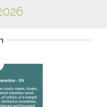
2026
m
evezése - EN
ar-coats, capes, cloaks,
, wind-cheaters, wind-
, of cotton, of a weight
. knitted or crocheted,
 blazers and trousers)