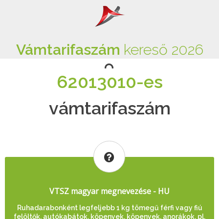
Vámtarifaszám
kereső 2026
62013010-es
vámtarifaszám
VTSZ magyar megnevezése - HU
Ruhadarabonként legfeljebb 1 kg tömegű férfi vagy fiú
felöltők, autókabátok, köpenyek, köpenyek, anorákok, pl.