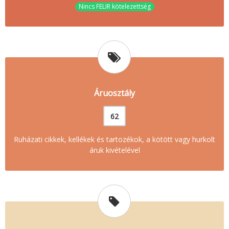
Nincs FELIR kötelezettség
Áruosztály
62
Ruházati cikkek, kellékek és tartozékok, a kötött vagy hurkolt
áruk kivételével