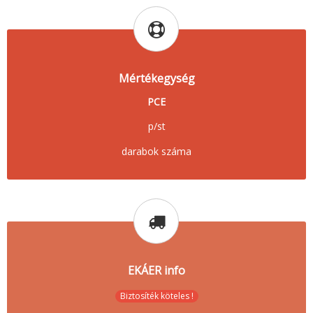
Mértékegység
PCE
p/st
darabok száma
EKÁER info
Biztosíték köteles !