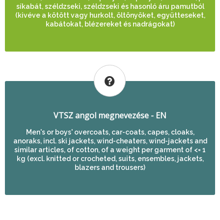
síkabát, széldzseki, széldzseki és hasonló áru pamutból
(kivéve a kötött vagy hurkolt, öltönyöket, együtteseket,
kabátokat, blézereket és nadrágokat)
VTSZ angol megnevezése - EN
Men's or boys' overcoats, car-coats, capes, cloaks,
anoraks, incl. ski jackets, wind-cheaters, wind-jackets and
similar articles, of cotton, of a weight per garment of <= 1
kg (excl. knitted or crocheted, suits, ensembles, jackets,
blazers and trousers)