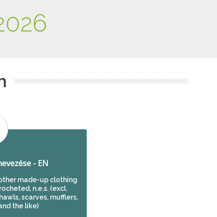
2026
m
evezése - EN
 other made-up clothing
ocheted, n.e.s. (excl.
hawls, scarves, mufflers,
and the like)