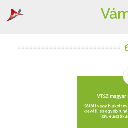
Vám
VTSZ magyar 
Kötött vagy hurkolt n
kravátli és egyéb ruhá
(kiv. elasztik