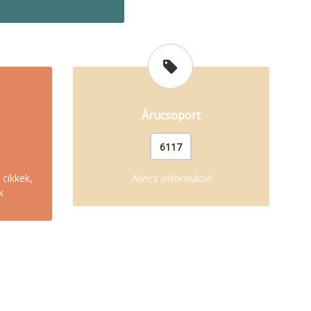
Árucsoport
6117
 cikkek,
Nincs információ
k