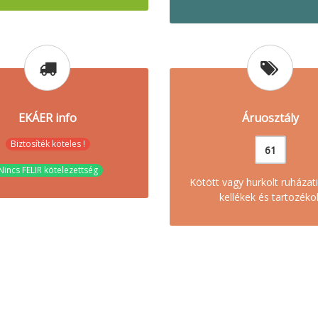
EKÁER info
Áruosztály
Biztosíték köteles !
61
Nincs FELIR kötelezettség
Kötött vagy hurkolt ruházati
kellékek és tartozéko