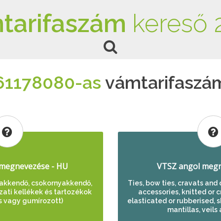
tarifaszám
kereső 
61178080-as
vámtarifaszá
megnevezése - HU
VTSZ angol megn
yakkendő, csokornyakkendő,
Ties, bow ties, cravats and
zati kellékek és tartozékok
accessories, knitted or cr
us vagy gumírozott)
elasticated or rubberised, s
mantillas, veils 