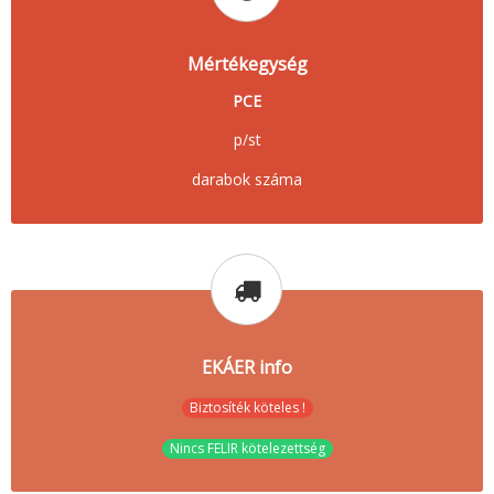
Mértékegység
PCE
p/st
darabok száma
EKÁER info
Biztosíték köteles !
Nincs FELIR kötelezettség