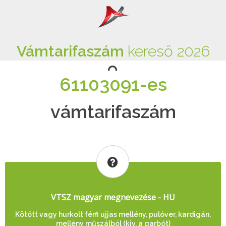
Vámtarifaszám
kereső 2026
61103091-es
vámtarifaszám
VTSZ magyar megnevezése - HU
Kötött vagy hurkolt férfi ujjas mellény, pulóver, kardigán,
mellény műszálból (kiv. a garbót)