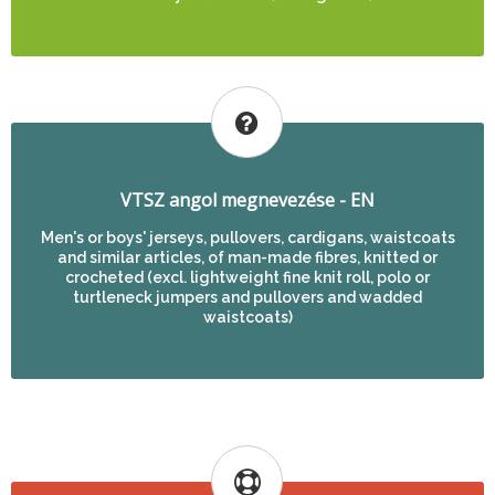
VTSZ angol megnevezése - EN
Men's or boys' jerseys, pullovers, cardigans, waistcoats
and similar articles, of man-made fibres, knitted or
crocheted (excl. lightweight fine knit roll, polo or
turtleneck jumpers and pullovers and wadded
waistcoats)