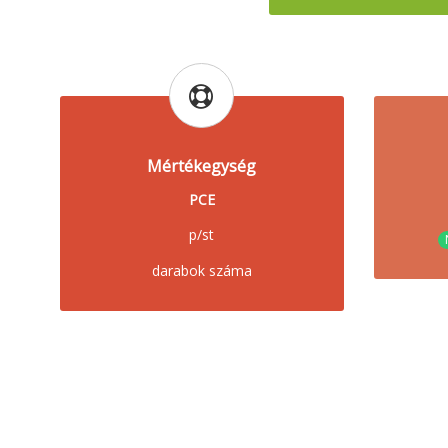
Mértékegység
PCE
p/st
darabok száma