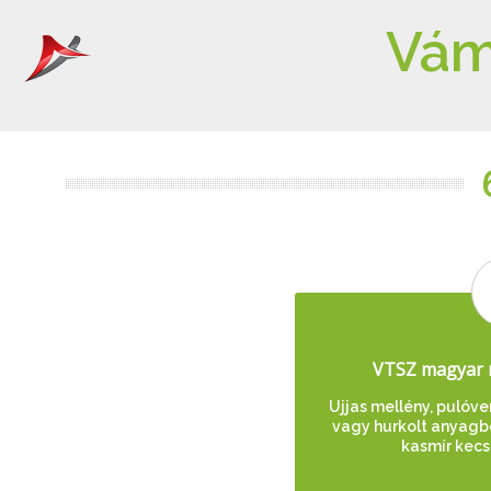
Vám
VTSZ magyar 
Ujjas mellény, pulóve
vagy hurkolt anyagból,
kasmír kecsk