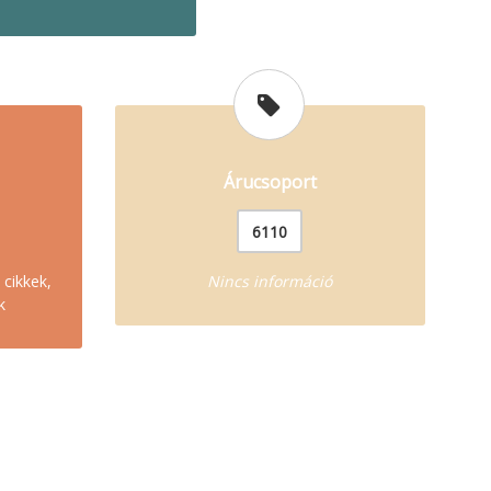
Árucsoport
6110
 cikkek,
Nincs információ
k