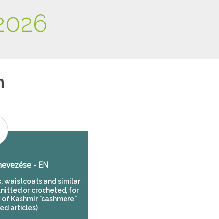
2026
m
evezése - EN
s, waistcoats and similar
 knitted or crocheted, for
r of Kashmir "cashmere"
ed articles)