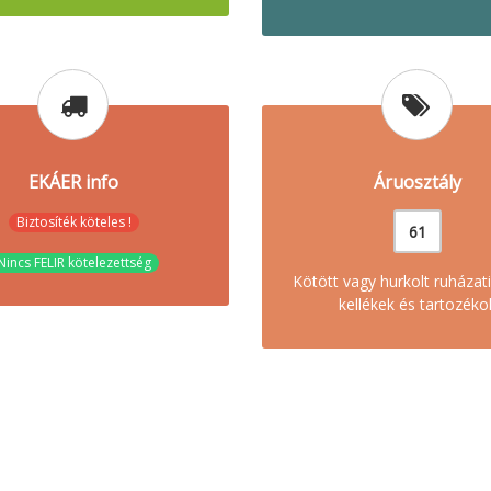
EKÁER info
Áruosztály
Biztosíték köteles !
61
Nincs FELIR kötelezettség
Kötött vagy hurkolt ruházati
kellékek és tartozéko