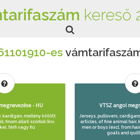
tarifaszám
kereső 
61101910-es
vámtarifaszá
megnevezése - HU
VTSZ angol megn
r, kardigán, mellény kötött
Jerseys, pullovers, cardigan
 finom állati szőrből (kiv.
articles, of fine animal hair,
e), férfi vagy fiú
men or boys (excl. from hai
goats and quilt