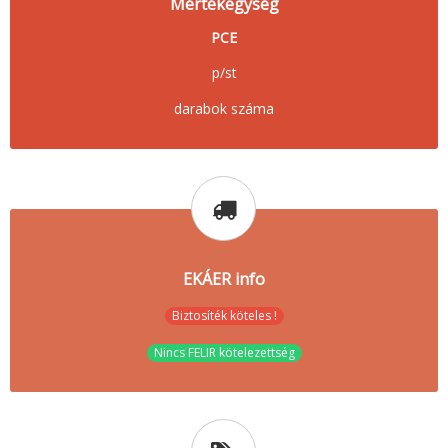
Mértékegység
PCE
p/st
darabok száma
EKÁER info
Biztosíték köteles !
Nincs FELIR kötelezettség