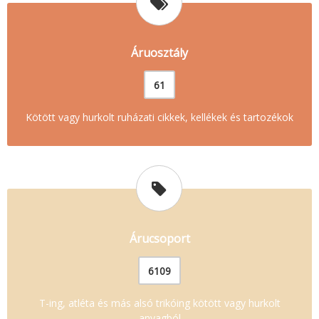
Áruosztály
61
Kötött vagy hurkolt ruházati cikkek, kellékek és tartozékok
Árucsoport
6109
T-ing, atléta és más alsó trikóing kötött vagy hurkolt
anyagból