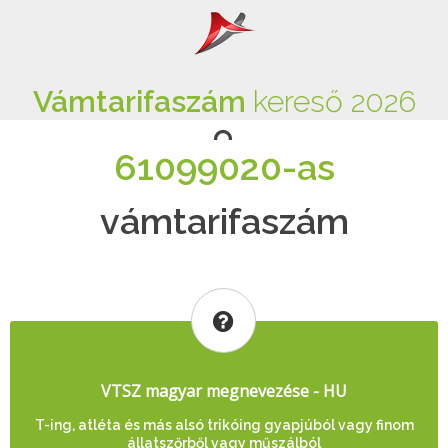
Vámtarifaszám
kereső 2026
61099020-as
vámtarifaszám
VTSZ magyar megnevezése - HU
T-ing, atléta és más alsó trikóing gyapjúból vagy finom
állatszőrből vagy műszálból