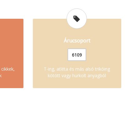
Árucsoport
6109
 cikkek,
T-ing, atléta és más alsó trikóing
k
kötött vagy hurkolt anyagból