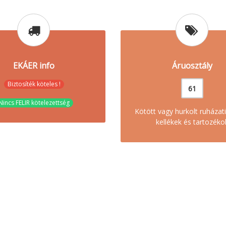
EKÁER info
Áruosztály
Biztosíték köteles !
61
Nincs FELIR kötelezettség
Kötött vagy hurkolt ruházati
kellékek és tartozéko