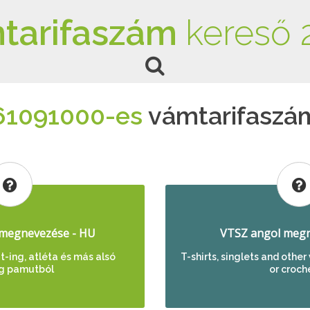
tarifaszám
kereső 
61091000-es
vámtarifaszá
megnevezése - HU
VTSZ angol megn
t-ing, atléta és más alsó
T-shirts, singlets and other
ng pamutból
or croch