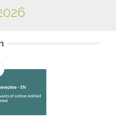
2026
m
evezése - EN
 vests of cotton, knitted
eted