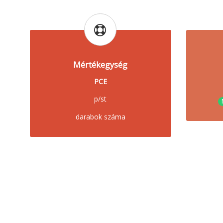
Mértékegység
PCE
p/st
darabok száma