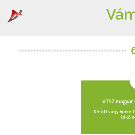
Vám
VTSZ magyar 
Kötött vagy hurkolt 
trikói