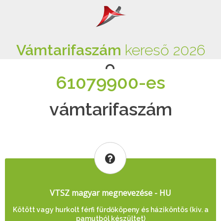
Vámtarifaszám
kereső 2026
61079900-es
vámtarifaszám
VTSZ magyar megnevezése - HU
Kötött vagy hurkolt férfi fürdőköpeny és háziköntös (kiv. a
pamutból készültet)