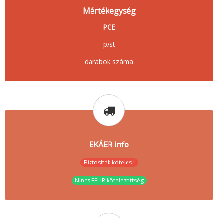
Mértékegység
PCE
p/st
darabok száma
EKÁER info
Biztosíték köteles !
Nincs FELIR kötelezettség