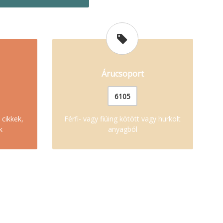
Árucsoport
6105
 cikkek,
Férfi- vagy fiúing kötött vagy hurkolt
k
anyagból