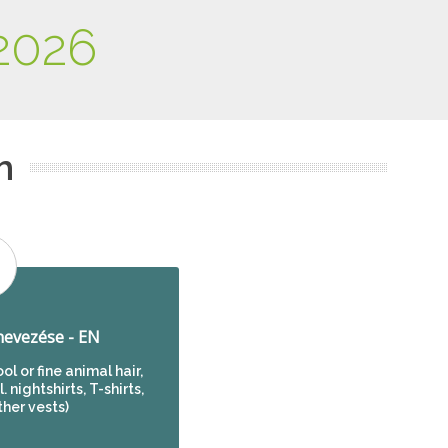
2026
m
evezése - EN
ol or fine animal hair,
 nightshirts, T-shirts,
ther vests)