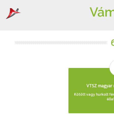
Vám
VTSZ magyar 
Kötött vagy hurkolt fé
álla