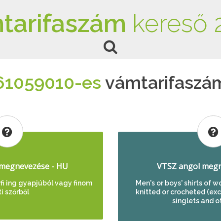
tarifaszám
kereső 
61059010-es
vámtarifaszá
megnevezése - HU
VTSZ angol megn
rfi ing gyapjúból vagy finom
Men's or boys' shirts of wo
ti szőrből
knitted or crocheted (excl.
singlets and o