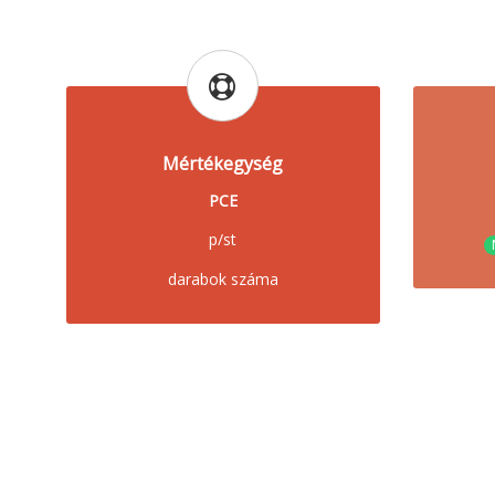
Mértékegység
PCE
p/st
darabok száma