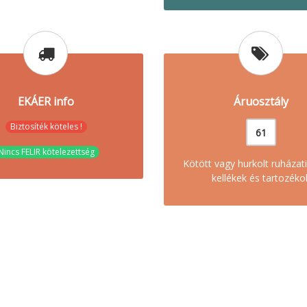
EKÁER info
Áruosztály
Biztosíték köteles !
61
Nincs FELIR kötelezettség
Kötött vagy hurkolt ruházati
kellékek és tartozéko