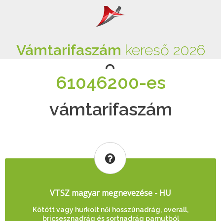
Vámtarifaszám
kereső 2026
61046200-es
vámtarifaszám
VTSZ magyar megnevezése - HU
Kötött vagy hurkolt női hosszúnadrág, overall,
bricsesznadrág és sortnadrág pamutból