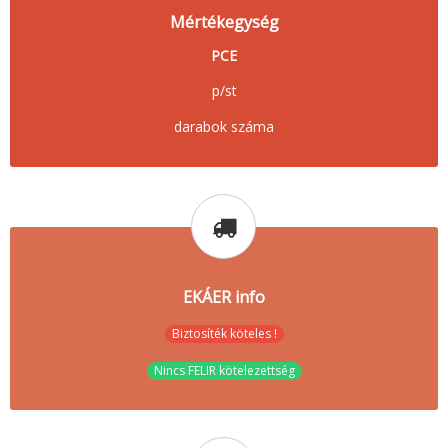
Mértékegység
PCE
p/st
darabok száma
EKÁER info
Biztosíték köteles !
Nincs FELIR kötelezettség