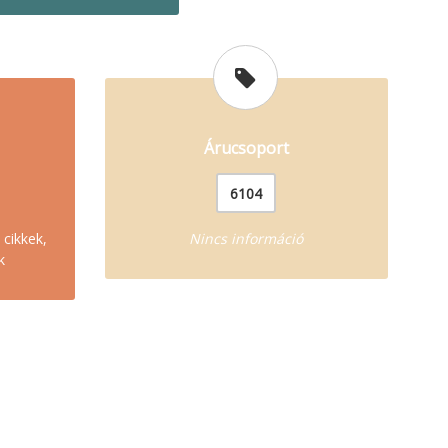
Árucsoport
6104
 cikkek,
Nincs információ
k