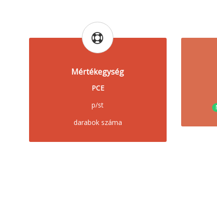
Mértékegység
PCE
p/st
darabok száma