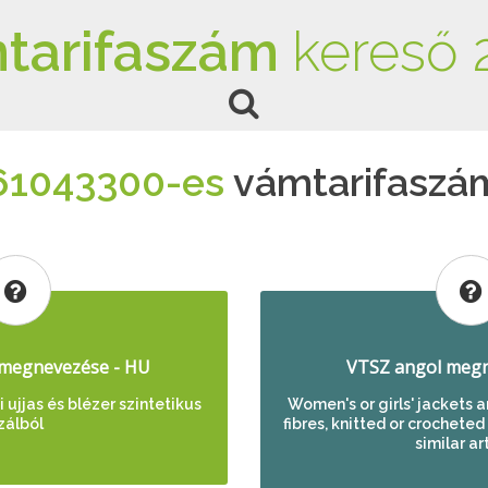
tarifaszám
kereső 
61043300-es
vámtarifaszá
megnevezése - HU
VTSZ angol megn
 ujjas és blézer szintetikus
Women's or girls' jackets a
zálból
fibres, knitted or crocheted
similar ar