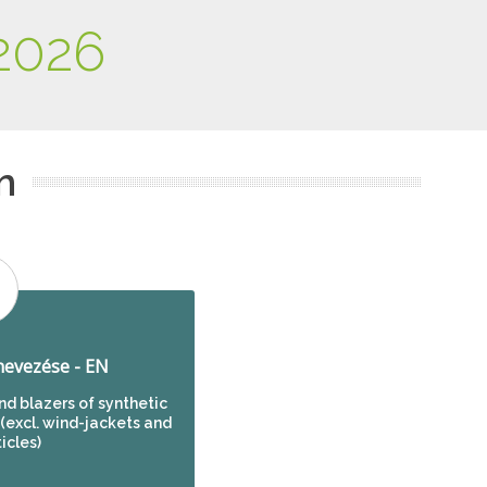
2026
m
evezése - EN
nd blazers of synthetic
 (excl. wind-jackets and
ticles)