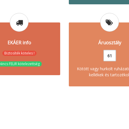
EKÁER info
Áruosztály
Biztosíték köteles !
61
Nincs FELIR kötelezettség
Kötött vagy hurkolt ruházati
kellékek és tartozéko