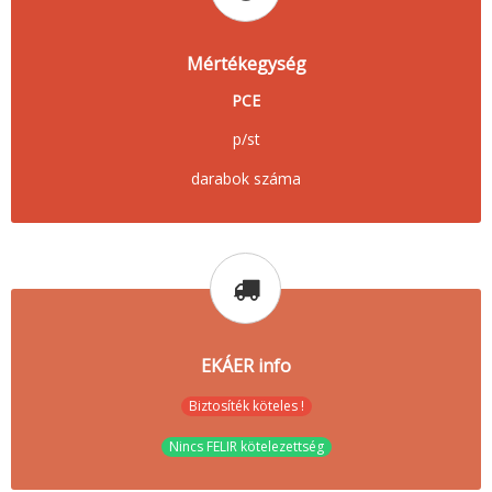
Mértékegység
PCE
p/st
darabok száma
EKÁER info
Biztosíték köteles !
Nincs FELIR kötelezettség