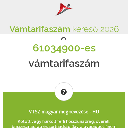
Vámtarifaszám
kereső 2026
61034900-es
vámtarifaszám
VTSZ magyar megnevezése - HU
Kötött vagy hurkolt férfi hosszúnadrág, overall,
bricsesznadrág és sortnadrág (kiv. a gyapjúból, finom