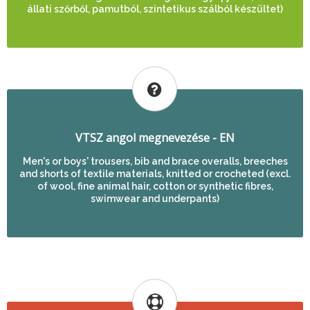
állati szőrből, pamutból, szintetikus szálból készültet)
VTSZ angol megnevezése - EN
Men's or boys' trousers, bib and brace overalls, breeches
and shorts of textile materials, knitted or crocheted (excl.
of wool, fine animal hair, cotton or synthetic fibres,
swimwear and underpants)