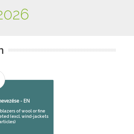
2026
m
evezése - EN
blazers of wool or fine
heted (excl. wind-jackets
articles)