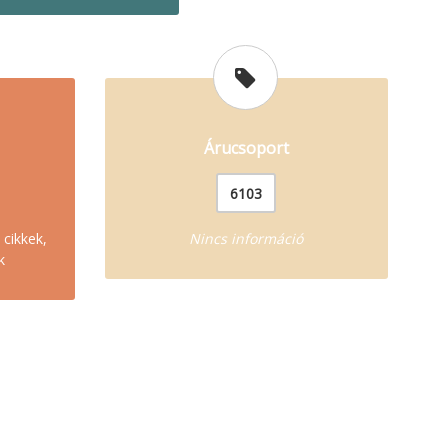
Árucsoport
6103
 cikkek,
Nincs információ
k