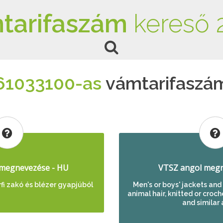
tarifaszám
kereső 
61033100-as
vámtarifaszá
megnevezése - HU
VTSZ angol megn
rfi zakó és blézer gyapjúból
Men's or boys' jackets and 
animal hair, knitted or croc
and similar 