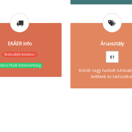
EKÁER info
Áruosztály
Biztosíték köteles !
61
Nincs FELIR kötelezettség
Kötött vagy hurkolt ruházati
kellékek és tartozéko