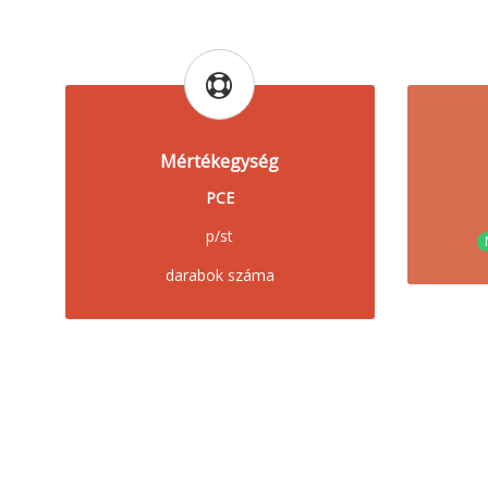
Mértékegység
PCE
p/st
darabok száma