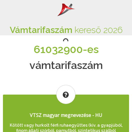
Vámtarifaszám
kereső 2026
61032900-es
vámtarifaszám
VTSZ magyar megnevezése - HU
Kötött vagy hurkolt férfi ruhaegyüttes (kiv. a gyapjúból,
finom állati szőrből, pamutból, szintetikus szálból