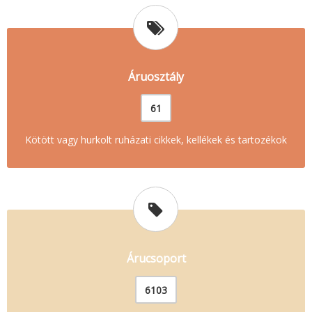
Áruosztály
61
Kötött vagy hurkolt ruházati cikkek, kellékek és tartozékok
Árucsoport
6103