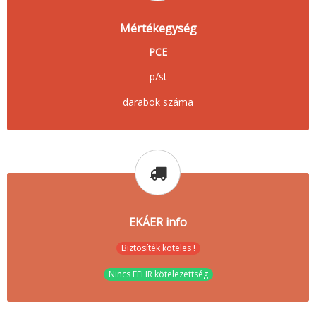
Mértékegység
PCE
p/st
darabok száma
EKÁER info
Biztosíték köteles !
Nincs FELIR kötelezettség