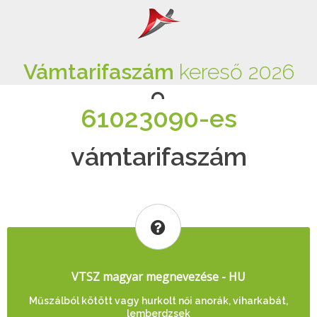
Vámtarifaszám
kereső 2026
61023090-es
vámtarifaszám
VTSZ magyar megnevezése - HU
Műszálból kötött vagy hurkolt női anorák, viharkabát,
lemberdzsek