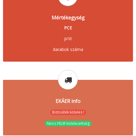
Mértékegység
PCE
p/st
darabok száma
EKÁER info
Biztosíték köteles !
Nincs FELIR kötelezettség