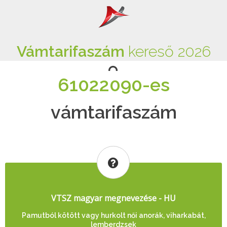
Vámtarifaszám
kereső 2026
61022090-es
vámtarifaszám
VTSZ magyar megnevezése - HU
Pamutból kötött vagy hurkolt női anorák, viharkabát,
lemberdzsek