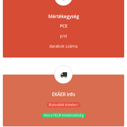
Mértékegység
PCE
p/st
darabok száma
EKÁER info
Biztosíték köteles !
Nincs FELIR kötelezettség