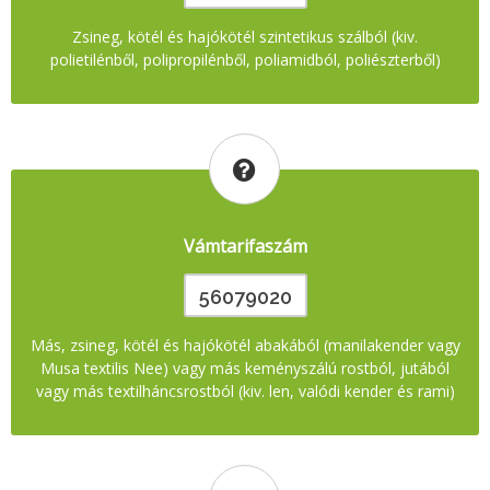
Zsineg, kötél és hajókötél szintetikus szálból (kiv.
polietilénből, polipropilénből, poliamidból, poliészterből)
Vámtarifaszám
56079020
Más, zsineg, kötél és hajókötél abakából (manilakender vagy
Musa textilis Nee) vagy más keményszálú rostból, jutából
vagy más textilháncsrostból (kiv. len, valódi kender és rami)