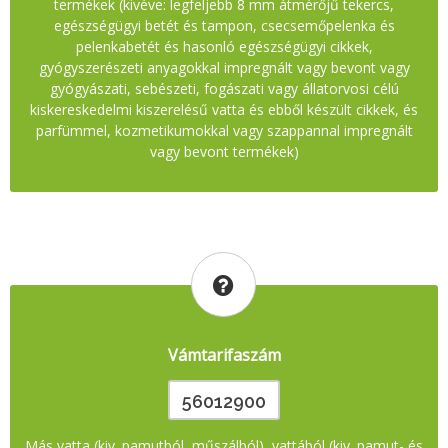
termékek (kivéve: legfeljebb 8 mm átmérőjű tekercs,
egészségügyi betét és tampon, csecsemőpelenka és
pelenkabetét és hasonló egészségügyi cikkek,
gyógyszerészeti anyagokkal impregnált vagy bevont vagy
gyógyászati, sebészeti, fogászati vagy állatorvosi célú
kiskereskedelmi kiszerelésű vatta és ebből készült cikkek, és
parfümmel, kozmetikumokkal vagy szappannal impregnált
vagy bevont termékek)
Vámtarifaszám
56012900
Más vatta (kiv. pamutból, műszálból), vattából (kiv. pamut- és