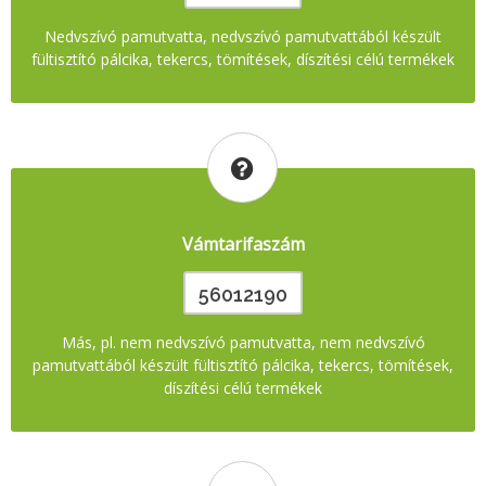
Nedvszívó pamutvatta, nedvszívó pamutvattából készült
fültisztító pálcika, tekercs, tömítések, díszítési célú termékek
Vámtarifaszám
56012190
Más, pl. nem nedvszívó pamutvatta, nem nedvszívó
pamutvattából készült fültisztító pálcika, tekercs, tömítések,
díszítési célú termékek