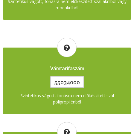
Szintetikus vágott, fonásra nem előkészített szál akrilból vagy
modakrilból
Vámtarifaszám
55034000
Szintetikus vágott, fonásra nem előkészített szál
polipropilénből