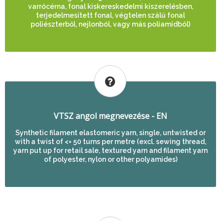
varrócérna, fonal kiskereskedelmi kiszerelésben,
terjedelmesített fonal, végtelen szálú fonal
poliészterből, nejlonból, vagy más poliamidból)
VTSZ angol megnevezése - EN
Synthetic filament elastomeric yarn, single, untwisted or
with a twist of <= 50 turns per metre (excl. sewing thread,
yarn put up for retail sale, textured yarn and filament yarn
of polyester, nylon or other polyamides)