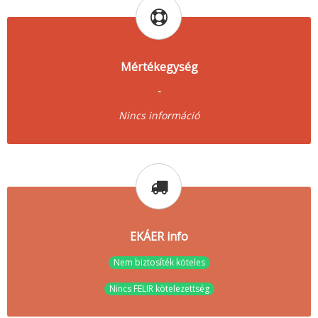
Mértékegység
-
Nincs információ
EKÁER info
Nem biztosíték köteles
Nincs FELIR kötelezettség