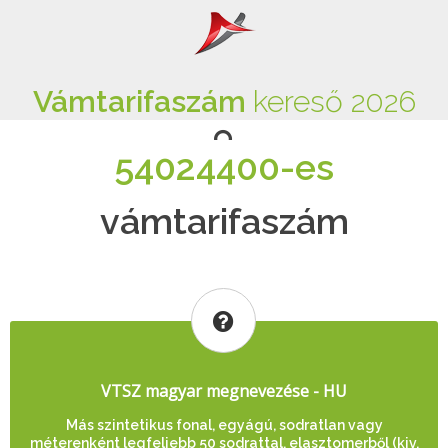
Vámtarifaszám
kereső 2026
54024400-es
vámtarifaszám
VTSZ magyar megnevezése - HU
Más szintetikus fonal, egyágú, sodratlan vagy
méterenként legfeljebb 50 sodrattal, elasztomerből (kiv.