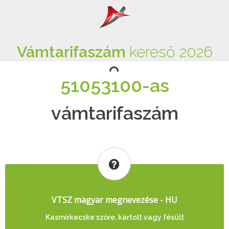
Vámtarifaszám
kereső 2026
51053100-as
vámtarifaszám
VTSZ magyar megnevezése - HU
Kasmírkecske szőre, kártolt vagy fésült