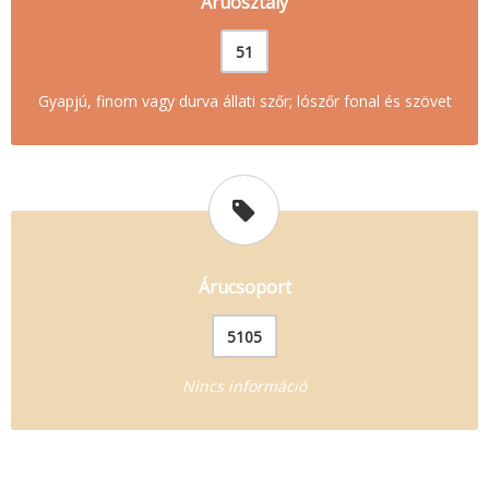
Áruosztály
51
Gyapjú, finom vagy durva állati szőr; lószőr fonal és szövet
Árucsoport
5105
Nincs információ