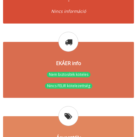
-
Nincs információ
EKÁER info
Nem biztosíték köteles
Nincs FELIR kötelezettség