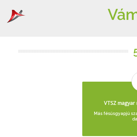
Vám
VTSZ magyar 
Más fésűsgyapjú szal
da