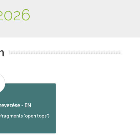
2026
m
evezése - EN
 fragments "open tops")