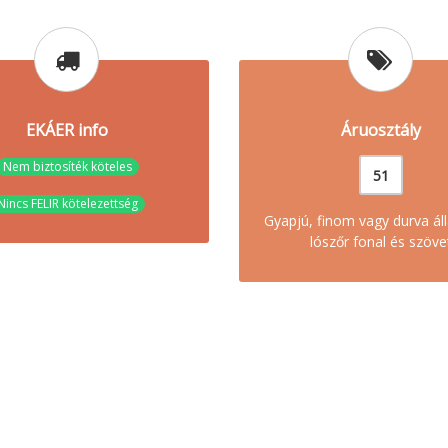
EKÁER info
Áruosztály
Nem biztosíték köteles
51
Nincs FELIR kötelezettség
Gyapjú, finom vagy durva álla
lószőr fonal és szöve