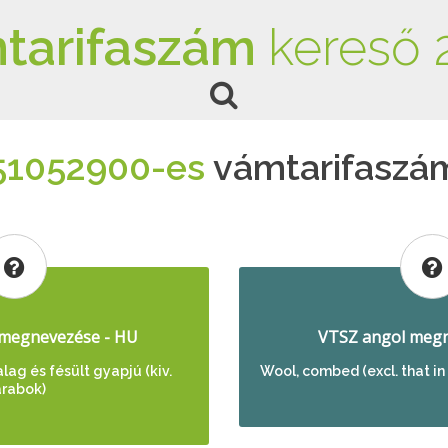
tarifaszám
kereső 
51052900-es
vámtarifaszá
megnevezése - HU
VTSZ angol megn
ag és fésült gyapjú (kiv.
Wool, combed (excl. that in
rabok)