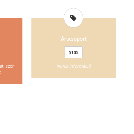
Árucsoport
5105
ti szőr;
Nincs információ
t