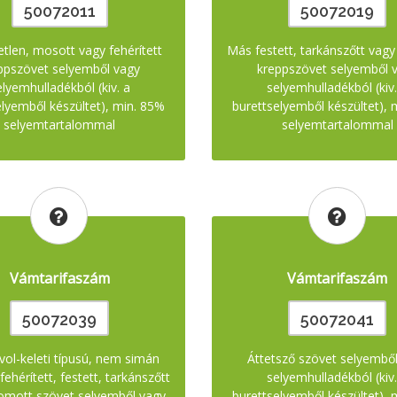
50072011
50072019
etlen, mosott vagy fehérített
Más festett, tarkánszőtt vag
ppszövet selyemből vagy
kreppszövet selyemből 
elyemhulladékból (kiv. a
selyemhulladékból (kiv.
elyemből készültet), min. 85%
burettselyemből készültet), 
selyemtartalommal
selyemtartalommal
Vámtarifaszám
Vámtarifaszám
50072039
50072041
vol-keleti típusú, nem simán
Áttetsző szövet selyembő
fehérített, festett, tarkánszőtt
selyemhulladékból (kiv.
omott szövet selyemből vagy
burettselyemből készültet), 