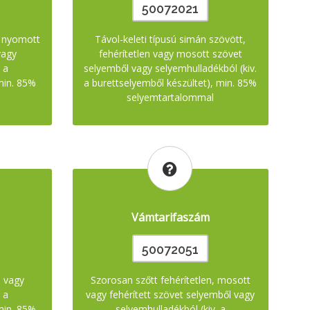
50072021
y nyomott
Távol-keleti típusú simán szövött,
vagy
fehérítetlen vagy mosott szövet
 a
selyemből vagy selyemhulladékból (kiv.
min. 85%
a burettselyemből készültet), min. 85%
selyemtartalommal
Vámtarifaszám
50072051
l vagy
Szorosan szőtt fehérítetlen, mosott
 a
vagy fehérített szövet selyemből vagy
min. 85%
selyemhulladékból (kiv. a