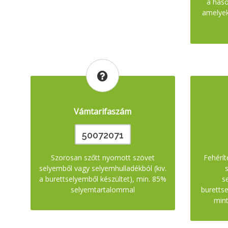
a haso
amelyek
Vámtarifaszám
50072071
Szorosan szőtt nyomott szövet
Fehérít
selyemből vagy selyemhulladékból (kiv.
a burettselyemből készültet), min. 85%
s
selyemtartalommal
buretts
min