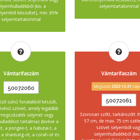
elyemhulladékból (kiv. a
selyemtartalommal
elyemből készültet), min. 85%
selyemtartalommal
Vámtarifaszám
Vámtarifaszám
Megszűnt
2023-12-31
nap
50072060
50072061
ző színű fonalakból készült,
övésű szövet, amely legalább
Szorosan szőtt, tarkánszőtt /
megszázalék selymet vagy
57 cm, de max. 75 cm szél
ulladékot tartalmaz (kivéve a
szövet selyemből vag
t, a pongee-t, a habutai-t, a
selyemhulladékból (kiv.
 a shantung-ot, a corah-ot és