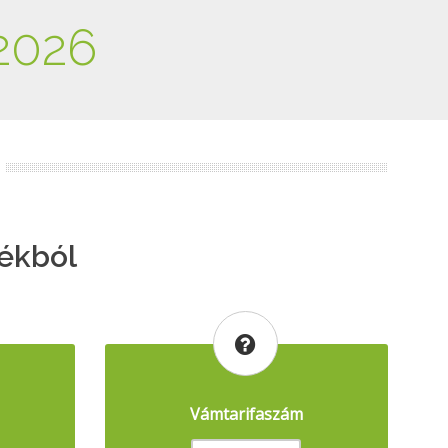
2026
ékból
Vámtarifaszám