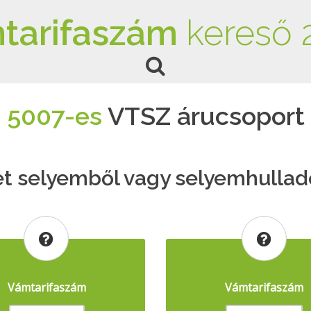
tarifaszám
kereső 
5007-es
VTSZ árucsoport
et selyemből vagy selyemhullad
Vámtarifaszám
Vámtarifaszám