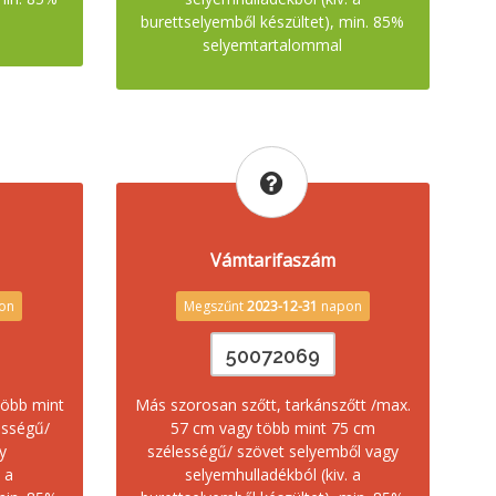
burettselyemből készültet), min. 85%
selyemtartalommal
Vámtarifaszám
on
Megszűnt
2023-12-31
napon
50072069
több mint
Más szorosan szőtt, tarkánszőtt /max.
ességű/
57 cm vagy több mint 75 cm
y
szélességű/ szövet selyemből vagy
 a
selyemhulladékból (kiv. a