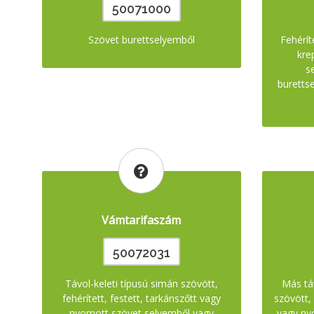
50071000
Szövet burettselyemből
Fehérít
kre
s
buretts
Vámtarifaszám
50072031
Távol-keleti típusú simán szövött,
Más tá
fehérített, festett, tarkánszőtt vagy
szövött, 
nyomott szövet selyemből vagy
vagy ny