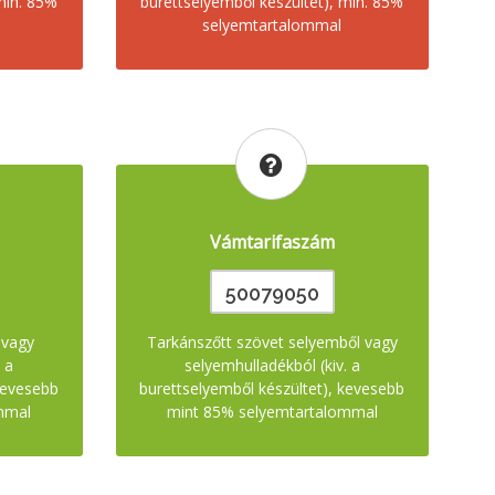
min. 85%
burettselyemből készültet), min. 85%
selyemtartalommal
Vámtarifaszám
50079050
 vagy
Tarkánszőtt szövet selyemből vagy
 a
selyemhulladékból (kiv. a
kevesebb
burettselyemből készültet), kevesebb
mmal
mint 85% selyemtartalommal