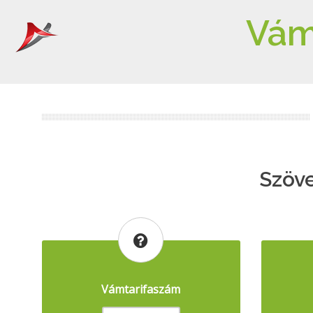
Vám
Szöv
Vámtarifaszám