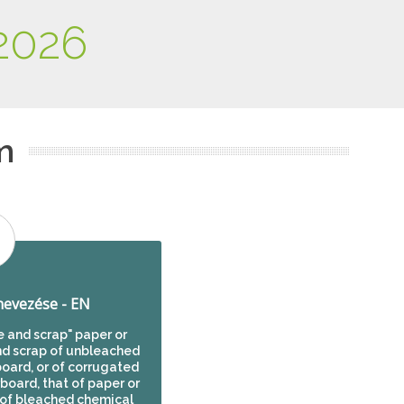
2026
m
evezése - EN
 and scrap" paper or
nd scrap of unbleached
board, or of corrugated
oard, that of paper or
of bleached chemical