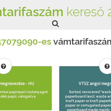
tarifaszám
kereső 
47079090-es
vámtarifaszá
megnevezése - HU
VTSZ angol megn
émiai papíripari rostanyagot
Sorted, recovered "waste
adék papír, válogatva
paperboard (excl. waste a
kraft paper or kraft paper
paper or corrugated paperb
paperboard made mainly 