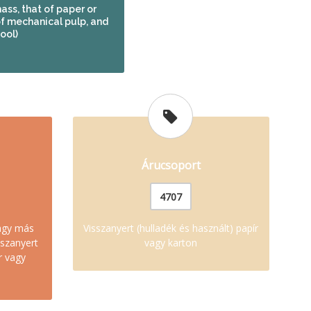
ass, that of paper or
 mechanical pulp, and
ool)
Árucsoport
4707
vagy más
Visszanyert (hulladék és használt) papír
sszanyert
vagy karton
r vagy