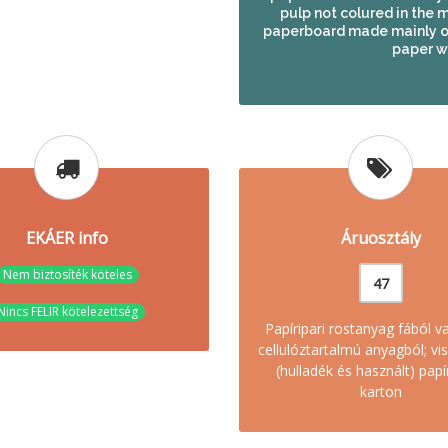
pulp not colured in the m
paperboard made mainly of
paper w
EKÁER info
Áruosztály
Nem biztosíték köteles
47
Nincs FELIR kötelezettség
Papíripari rostanyag fából 
cellulóztartalmú anyagból; vi
(hulladék és használt) papí
karton