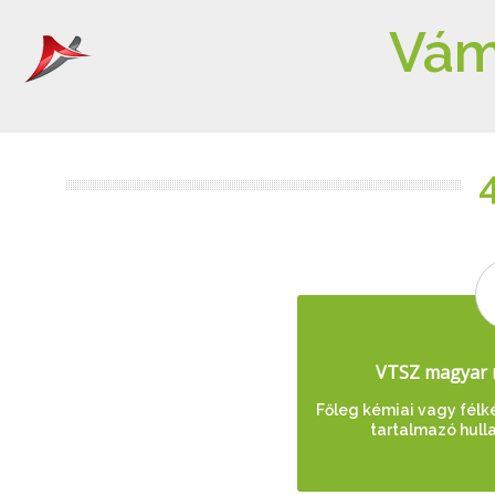
Vám
VTSZ magyar 
Főleg kémiai vagy félk
tartalmazó hull